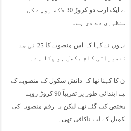
نے ایک ارب دو کروڑ 30 لاکھ روپے کی
منظوری دے دی ہے۔
انہوں نے کہا کہ اس منصوبے کا 25 فی صد
تعمیراتی کام مکمل ہو چکا ہے۔
ان کا کہنا تھا کہ دانش سکول کے منصوبے کے
لیے ابتدائی طور پر تقریباً 90 کروڑ روپے
مختص کیے گئے تھے لیکن یہ رقم منصوبہ کی
تکمیل کے لیے ناکافی تھی۔