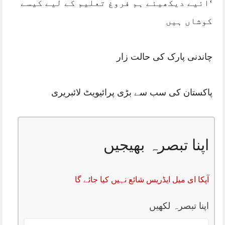
‘آئیے دیکھیئے ہم فروغ تعلیم کے لیے کیسے
کوشاں ہیں
چاندنی پارک کی حالت زار
پاکستان کی سب سے بڑی پرائیویٹ لائبریری
اپنا تبصرہ بھیجیں
آپکا ای میل ایڈریس شائع نہیں کیا جائے گا
اپنا تبصرہ لکھیں