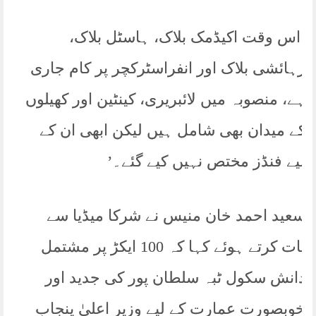
‘اس وقت اکیڈمک بلاک، ہاسٹل بلاک،
رہائشی بلاک اور انفراسٹرکچر پر کام جاری
ہے، منصوبہ میں لائبریری، کینٹین اور کھیلوں
کے میدان بھی شامل ہیں لیکن ابھی ان کے
لیے فنڈز مختص نہیں کیے گئے۔’
سعید احمد خان منیس نے شرکا میڈیا سے
بات کرتے ہوئے کہا کہ 100 ایکڑ پر مشتمل
دانش سکول ٹبہ سلطان پور کی جدید اور
خوبصورت عمارت کے لیے وزیر اعلیٰ پنجاب