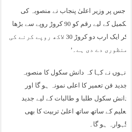
‘جس پر وزیر اعلیٰ پنجاب نے منصوبہ کی
تکمیل کے لیے رقم کو 90 کروڑ روپے سے بڑھا
کر ایک ارب دو کروڑ 30 لاکھ روپے کرنے کی
منظوری دے دی ہے۔’
انہوں نے کہا کہ دانش سکول کا منصوبہ
جدید فن تعمیر کا اعلی نمونہ ہو گا اور
دانش سکول طلبا و طالبات کے لیے جدید
تعلیم کے ساتھ ساتھ اعلیٰ تربیت کا بھی
گہوارہ ہو گا۔