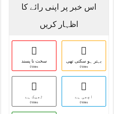
اس خبر پر اپنی رائے کا
اظہار کریں
بہتر ہو سکتی تھی
سخت نا پسند
0 Votes
0 Votes
اچھی ہے
ٹھیک ہے
0 Votes
0 Votes