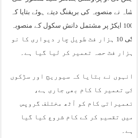
شاہ نے منصوبہ کی بریفنگ دیتے ہوئے بتایا کہ
100 ایکڑ پر مشتمل دانش سکول کے منصوبہ
کی 10 ہزار فٹ طویل چار دیواری کا نو
ہزار فٹ حصہ تعمیر کر لیا گیا ہے۔
انہوں نے بتایا کہ سیوریج اور سڑکوں
کی تعمیر کا کام بھی جاری ہے،
تعمیراتی کام کو آٹھ مختلف گروپس
میں تقسیم کر کے کام شروع کیا گیا
ہے۔