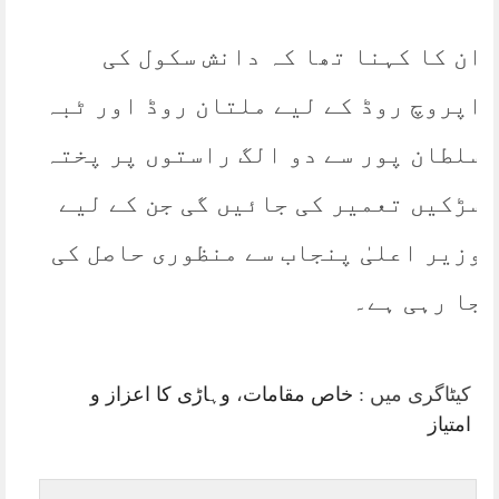
ان کا کہنا تھا کہ دانش سکول کی
اپروچ روڈ کے لیے ملتان روڈ اور ٹبہ
سلطان پور سے دو الگ راستوں پر پختہ
سڑکیں تعمیر کی جائیں گی جن کے لیے
وزیر اعلیٰ پنجاب سے منظوری حاصل کی
جا رہی ہے۔
کیٹاگری میں :
خاص مقامات
،
وہاڑی کا اعزاز و
امتیاز