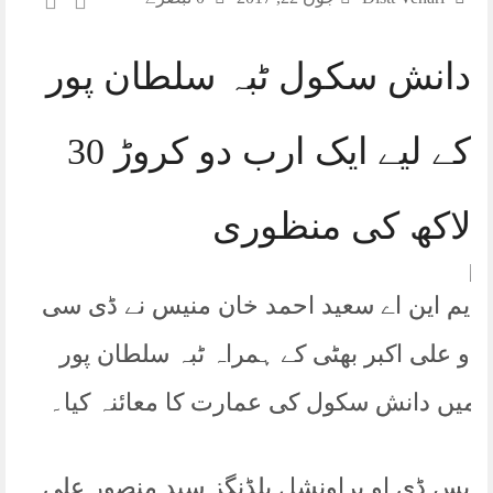
دانش سکول ٹبہ سلطان پور
کے لیے ایک ارب دو کروڑ 30
لاکھ کی منظوری
ایم این اے سعید احمد خان منیس نے ڈی سی
او علی اکبر بھٹی کے ہمراہ ٹبہ سلطان پور
میں دانش سکول کی عمارت کا معائنہ کیا۔
ایس ڈی او پراونشل بلڈنگز سید منصور علی