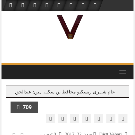
Skip
to
content
Toggle
navigation
عام شہری ریسکیو محافظ بن سکتے ہیں: عبدالحق
بانی ضلع
709
Distt Vehari
جون 22, 2017
0 تبصرے