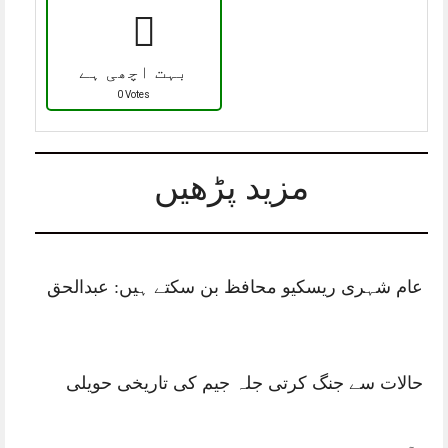
بہت اچھی ہے
0 Votes
مزید پڑھیں
عام شہری ریسکیو محافظ بن سکتے ہیں: عبدالحق
حالات سے جنگ کرتی جلہ جیم کی تاریخی حویلی