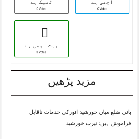
اچھی ہے
ٹھیک ہے
0 Votes
0 Votes
بہت اچھی ہے
3 Votes
مزید پڑھیں
بانی ضلع میاں خورشید انورکی خدمات ناقابل
فراموش ہیں: نیرب خورشید