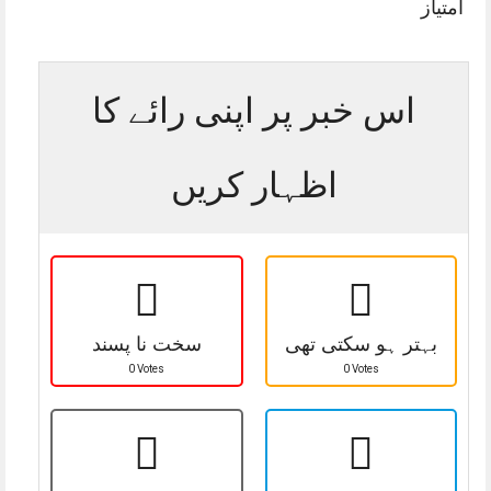
امتیاز
اس خبر پر اپنی رائے کا
اظہار کریں
بہتر ہو سکتی تھی
سخت نا پسند
0 Votes
0 Votes