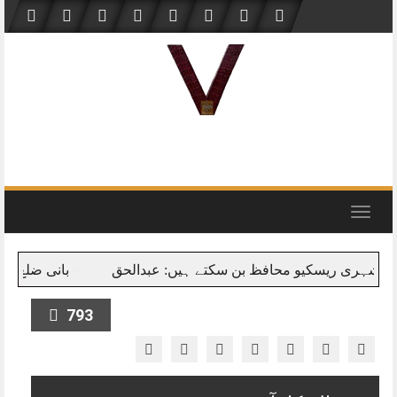
Skip
to
content
Toggle
navigation
کیو محافظ بن سکتے ہیں: عبدالحق
بانی ضلع میاں خورشید ا
793