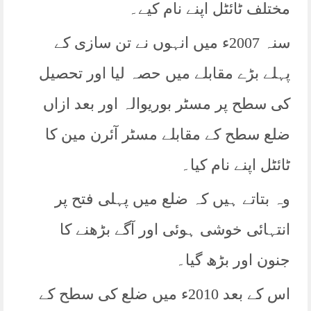
مختلف ٹائٹل اپنے نام کیے۔
سنہ 2007ء میں انہوں نے تن سازی کے
پہلے بڑے مقابلے میں حصہ لیا اور تحصیل
کی سطح پر مسٹر بوریوالہ اور بعد ازاں
ضلع سطح کے مقابلے مسٹر آئرن مین کا
ٹائٹل اپنے نام کیا۔
وہ بتاتے ہیں کہ ضلع میں پہلی فتح پر
انتہائی خوشی ہوئی اور آگے بڑھنے کا
جنون اور بڑھ گیا۔
اس کے بعد 2010ء میں ضلع کی سطح کے