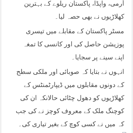
آرمی، واپڈا، پاکستان ریلوے کے بہترین
کھلاڑیوں نے بھی حصہ لیا۔
مسٹر پاکستان کے مقابلے میں تیسری
پوزیشن حاصل کی اور کانسی کا تمغہ
اپنے سینے پر سجایا۔
انہوں نے بتایا کہ صوبائی اور ملکی سطح
کے دونوں مقابلوں میں ڈیپارٹمنٹس کے
کھلاڑیوں کو دھول چٹائی حالانکہ ان کی
کوچنگ ملک کے معروف کوچز نے کی جب
کہ میں نے کسی کوچ کے بغیر تیاری کی۔