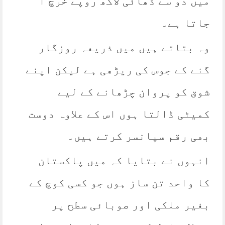
میں دو سے ڈھائی لاکھ روپے خرچ آ
جاتا ہے۔
وہ بتاتے ہیں میں ذریعہ روزگار
گنے کے جوس کی ریڑھی ہے لیکن اپنے
شوق کو پروان چڑھانے کے لیے
کمیٹی ڈالتا ہوں اس کے علاوہ دوست
بھی رقم سپانسر کرتے ہیں۔
انہوں نے بتایا کہ میں پاکستان
کا واحد تن ساز ہوں جو کسی کوچ کے
بغیر ملکی اور صوبائی سطح پر