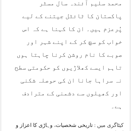
محمد سلیم آئندہ سال مسٹر
پاکستان کا ٹائٹل جیتنے کے لیے
پُرعزم ہیں۔ ان کا کہنا ہے کہ اس
خواب کو سچ کر کے اپنے شہر اور
صوبے کا نام روشن کرنا چاہتا ہوں
تاہم ایسے کھلاڑیوں کو حکومتی سطح
نہ سراہا جانا ان کی حوصلہ شکنی
اور کھیلوں سے دشمنی کے مترادف
ہے۔
کیٹاگری میں :
تاریخی شخصیات
،
وہاڑی کا اعزاز و