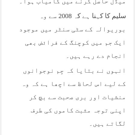
میڈل حاصل کرنے میں کامیاب ہوا۔
سلیم کا کہنا ہے کہ 2008 سے وہ
بوریوالہ کے سٹی سنٹر میں موجود
ایک جم میں کوچنگ کے فرائض بھی
انجام دے رہے ہیں۔
انہوں نے بتایا کہ جِم نوجوانوں
کے لیے اس لحاظ سے اچھا ہے کہ وہ
منشیات اور بری صحبت سے بچ کر
اپنی توجہ مثبت کاموں کی طرف
لگاتے ہیں۔