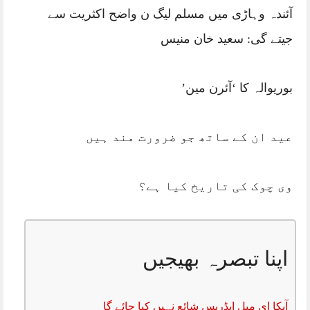
آئندہ وہاڑی میں مسلم لیگ ن واضح اکثریت سے
جیتے گی: سعید خان منیس
بوریوالہ کا ‘آئرن مین’
عید ان کے ساتھ جو ضرورت مند ہیں
وی چوک کی تاریخ کیا ہے؟
اپنا تبصرہ بھیجیں
آپکا ای میل ایڈریس شائع نہیں کیا جائے گا