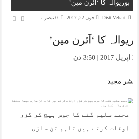
بوریوالہ کا ‘آئرن مین’
Distt Vehari
جون 22, 2017
0 تبصرے
وریوالہ کا ‘آئرن مین’
28 اپریل 2017 | 3:50 دن
مبشر مجید
محمد سلیم گنے کا جوس بیچ کر گزر
اوقات کرتے ہیں تاہم تن سازی