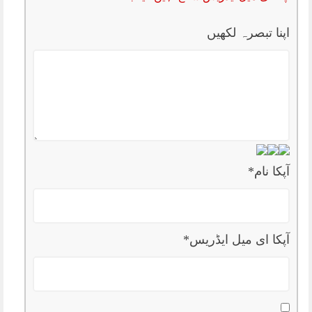
اپنا تبصرہ لکھیں
آپکا نام
*
آپکا ای میل ایڈریس
*