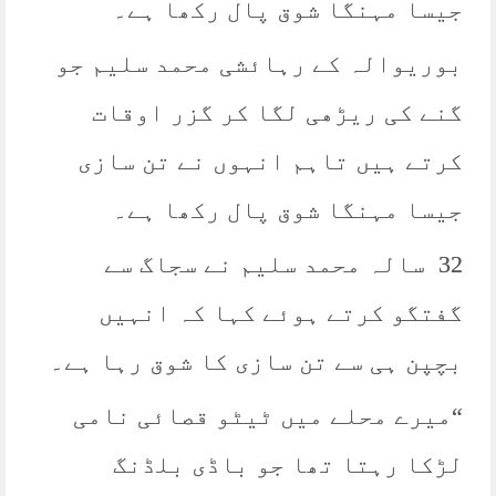
جیسا مہنگا شوق پال رکھا ہے۔
بوریوالہ کے رہائشی محمد سلیم جو
گنے کی ریڑھی لگا کر گزر اوقات
کرتے ہیں تاہم انہوں نے تن سازی
جیسا مہنگا شوق پال رکھا ہے۔
32 سالہ محمد سلیم نے سجاگ سے
گفتگو کرتے ہوئے کہا کہ انہیں
بچپن ہی سے تن سازی کا شوق رہا ہے۔
“میرے محلے میں ٹیٹو قصائی نامی
لڑکا رہتا تھا جو باڈی بلڈنگ