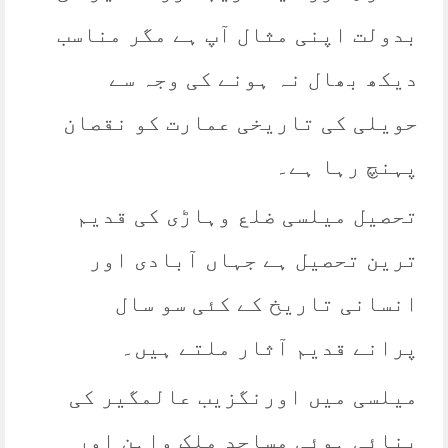
بدولت اپنی مثال آپ ہے مگر مناسب
دیکھ بھال نہ ہونے کی وجہ سے
حویلی کی تاریخی عمارت کو نقصان
پہنچ رہا ہے۔
تحصیل میلسی ضلع وہاڑی کی قدیم
ترین تحصیل ہے جہاں آبادی اور
انسانی تاریخ کے کئی سو سال
پرانے قدیم آثار ملتے ہیں۔
میلسی میں اورنگزیب عالمگیر کی
بنائی ہوئی مساجد ملک واہن اور