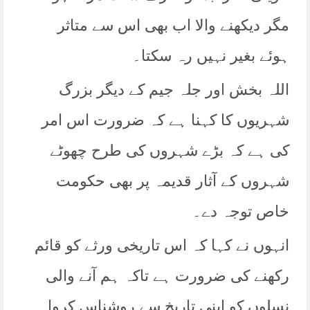
مگر دیکھنے والا اب بھی اس سے متاثر
ہوئے بغیر نہیں رہ سکتا۔
اللہ بخش اور جلہ جیم کے دیگر بزرگ
شہریوں کا کہنا ہے کہ ضرورت اس امر
کی ہے کہ بڑے شہروں کی طرح چھوٹے
شہروں کے آثار قدیمہ پر بھی حکومت
خاص توجہ دے۔
انہوں نے کہا کہ اس تاریخی ورثے کو قائم
رکھنے کی ضرورت ہے تاکہ ہم آنے والی
نسلوں کو اپنی تاریخ سے روشناس کروا