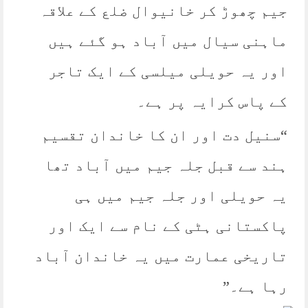
جیم چھوڑ کر خانیوال ضلع کے علاقہ
ماہنی سیال میں آباد ہو گئے ہیں
اور یہ حویلی میلسی کے ایک تاجر
کے پاس کرایہ پر ہے۔
“سنیل دت اور ان کا خاندان تقسیم
ہند سے قبل جلہ جیم میں آباد تھا
یہ حویلی اور جلہ جیم میں ہی
پاکستانی ہٹی کے نام سے ایک اور
تاریخی عمارت میں یہ خاندان آباد
رہا ہے۔”