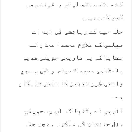
کے ساتھ ساتھ اپنی باقیات بھی
کھو گئی ہیں۔
جلہ جیم کے رہائشی ٹی ایم اے
میلسی کے ملازم محمد اعجاز نے
بتایا کہ یہ تاریخی حویلی قدیم
بادشاہی مسجد کے پاس واقع ہے جو
واقعی طرز تعمیر کا نادر شاہکار
ہے۔
انہوں نے بتایا کہ اب یہ حویلی
مغل خاندان کی ملکیت ہے جو جلہ