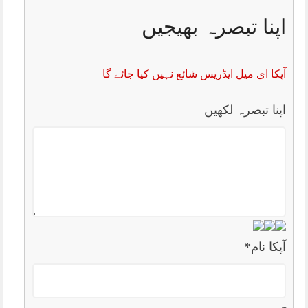
اپنا تبصرہ بھیجیں
آپکا ای میل ایڈریس شائع نہیں کیا جائے گا
اپنا تبصرہ لکھیں
آپکا نام
*