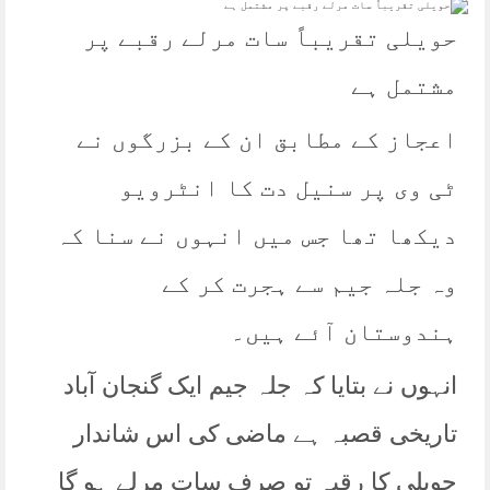
حویلی تقریباً سات مرلے رقبے پر
مشتمل ہے
اعجاز کے مطابق ان کے بزرگوں نے
ٹی وی پر سنیل دت کا انٹرویو
دیکھا تھا جس میں انہوں نے سنا کہ
وہ جلہ جیم سے ہجرت کر کے
ہندوستان آئے ہیں۔
انہوں نے بتایا کہ جلہ جیم ایک گنجان آباد
تاریخی قصبہ ہے ماضی کی اس شاندار
حویلی کا رقبہ تو صرف سات مرلے ہو گا