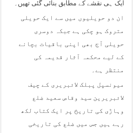
ایک ہی نقشے کے مطابق بنائی گئی تھیں۔
ان دو حویلیوں میں سے ایک حویلی
متروک ہو چکی ہے جبکہ دوسری
حویلی آج بھی اپنی باقیات بچانے
کے لیے محکمہ آثار قدیمہ کی
منتظر ہے۔
میونسپل پبلک لائبریری کے چیف
لائبریرین سید وقاص سعید ضلع
وہاڑی کی تاریخ پر ایک کتاب لکھ
رہے ہیں جس میں ضلع کی تاریخی