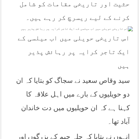
حثیت اور تاریخی مقامات کو شامل
کرنے کے لیے ریسرچ کر رہے ہیں۔
اس تاریخی حویلی میں اب میلسی کے
ایک تاجر کرایہ پر رہائش پذیر
ہیں
سید وقاص سعید نے سجاگ کو بتایا کہ ان
دو حویلیوں کے بارے میں اہل علاقہ کا
کہنا ہے کہ ان حویلیوں میں دت خاندان
آباد تھا۔
انہوں نے بتایا کہ جلہ جیم کے بزرگوں اور