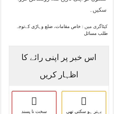
سکیں۔
کیٹاگری میں :
خاص مقامات
،
ضلع وہاڑی کےتوجہ
طلب مسائل
اس خبر پر اپنی رائے کا
اظہار کریں
بہتر ہو سکتی تھی
سخت نا پسند