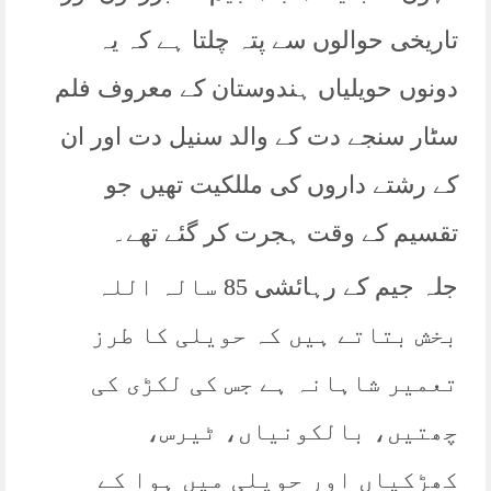
تاریخی حوالوں سے پتہ چلتا ہے کہ یہ
دونوں حویلیاں ہندوستان کے معروف فلم
سٹار سنجے دت کے والد سنیل دت اور ان
کے رشتے داروں کی مللکیت تھیں جو
تقسیم کے وقت ہجرت کر گئے تھے۔
جلہ جیم کے رہائشی 85 سالہ اللہ
بخش بتاتے ہیں کہ حویلی کا طرز
تعمیر شاہانہ ہے جس کی لکڑی کی
چھتیں، بالکونیاں، ٹیرس،
کھڑکیاں اور حویلی میں ہوا کے