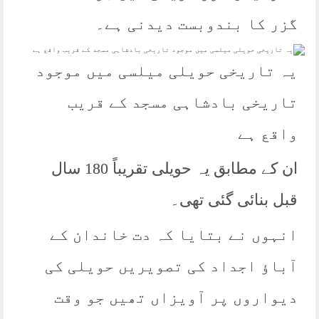
گزر کا بندوبست دیدنی ہے۔
یہ تاریخی حویلی میلسی میں موجود
تاریخی بادشاہی مسجد کے قریب
واقع ہے
ان کے مطابق یہ حویلی تقریباً 180 سال
قبل بنائی گئی تھی۔
انہوں نے بتایا کہ دت خاندان کے
آباؤ اجداد کی تصویریں حویلی کی
دیواروں پر آویزاں تھیں جو وقت