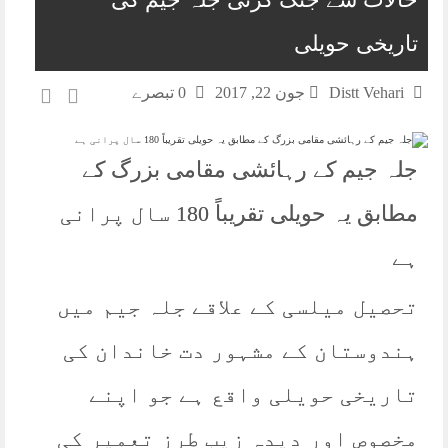
تاریخی حویلی
Distt Vehari
جون 22, 2017
0 تبصرے
جلہ جیم کے رہائشی مقامی بزرگ کے
مطابق یہ حویلی تقریباً 180 سال پرانی
ہے
تحصیل میلسی کے علاقے جلہ جیم میں
ہندوستان کے مشہور دت خاندان کی
تاریخی حویلی واقع ہے جو اپنے
مخصوص اور دیدہ زیب طرز تعمیر کی