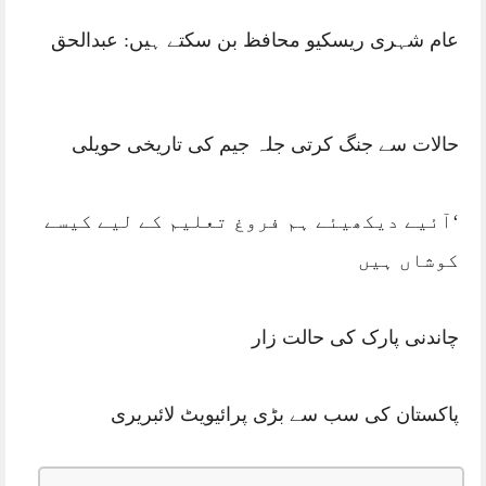
عام شہری ریسکیو محافظ بن سکتے ہیں: عبدالحق
حالات سے جنگ کرتی جلہ جیم کی تاریخی حویلی
‘آئیے دیکھیئے ہم فروغ تعلیم کے لیے کیسے
کوشاں ہیں
چاندنی پارک کی حالت زار
پاکستان کی سب سے بڑی پرائیویٹ لائبریری