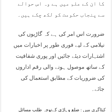
کا ان کے علم میں ہے وہ اس حوالے
سے پنجاب حکومت کو لکھ چکے ہیں۔
ضرورت اس امر کی ہے کہ گاڑیوں کی
نیلامی کے لیے فوری طور پر اخبارات میں
اشتہارات دیئے جائیں اور پوری شفافیت
کے ساتھ موصول ہونے والی رقم اداروں
کی ضروریات کے مطابق استعمال کی
جائے۔
کیٹاگری میں :
ضلع وہاڑی کےتوجہ طلب مسائل