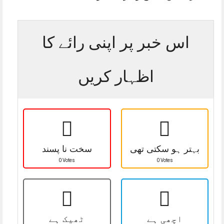
اس خبر پر اپنی رائے کا
اظہار کریں
بہتر ہو سکتی تھی
سخت نا پسند
0 Votes
0 Votes
اچھی ہے
ٹھیک ہے