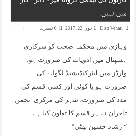
حالات سے جنگ کرتی جلہ جیم کی تاریخی حویلی
میں نہیں
ریسکیو 1122 کو گزشتہ ماہ 10 ہزار سے زائد کالز
موصول
Distt Vehari
جون 22, 2017
0 تبصرے
جدید سپورٹس اکیڈمی اب وہاڑی میں
‘آئیے دیکھیئے ہم فروغ تعلیم کے لیے کیسے
وہاڑی میں محکمہ صحت کو سرکاری
کوشاں ہیں
ہسپتال میں ادویات کی ضرورت ہو،
وارڈز میں ایئرکنڈیشنڈ لگوانے کی
ضرورت ہو یا کوئی اور کسی قسم کی
مدد کی ضرورت، شہر کی مرکزی انجمن
تاجران نے ہر قسم کا تعاون کیا ہے۔
“ارشاد حسین بھٹی”