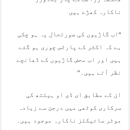
ناکارہ کھڑے ہیں
“اب گاڑیوں کی صورتحال یہ ہو چکی
ہے کہ اکثر کے پارٹس چوری ہو گئے
ہیں اور اب محض گاڑیوں کے ڈھانچے
نظر آتے ہیں۔”
ان کے مطابق ای ڈی او ہیلتھ کی
سرکاری کوٹھی میں درجن سے زیادہ
موٹر سائیکلز ناکارہ موجود ہیں۔