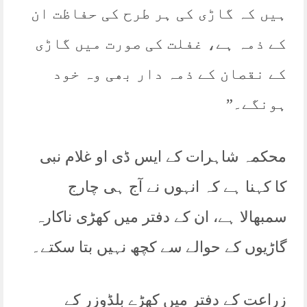
ہیں کہ گاڑی کی ہر طرح کی حفاظت ان
کے ذمہ ہے، غفلت کی صورت میں گاڑی
کے نقصان کے ذمہ دار بھی وہ خود
ہونگے۔”
محکمہ شاہرات کے ایس ڈی او غلام نبی
کا کہنا ہے کہ انہوں نے آج ہی چارج
سمبھالا ہے، ان کے دفتر میں کھڑی ناکارہ
گاڑیوں کے حوالے سے کچھ نہیں بتا سکتے۔
زراعت کے دفتر میں کھڑے بلڈوزر کے