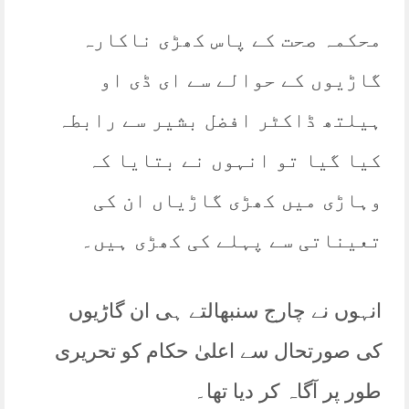
محکمہ صحت کے پاس کھڑی ناکارہ
گاڑیوں کے حوالے سے ای ڈی او
ہیلتھ ڈاکٹر افضل بشیر سے رابطہ
کیا گیا تو انہوں نے بتایا کہ
وہاڑی میں کھڑی گاڑیاں ان کی
تعیناتی سے پہلے کی کھڑی ہیں۔
انہوں نے چارج سنبھالتے ہی ان گاڑیوں
کی صورتحال سے اعلیٰ حکام کو تحریری
طور پر آگاہ کر دیا تھا۔