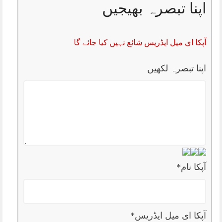
اپنا تبصرہ بھیجیں
آپکا ای میل ایڈریس شائع نہیں کیا جائے گا
اپنا تبصرہ لکھیں
آپکا نام
*
آپکا ای میل ایڈریس
*