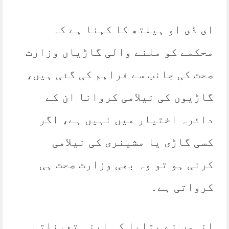
ای ڈی او ہیلتھ کا کہنا ہے کہ
محکمے کو ملنے والی گاڑیاں وزارت
صحت کی جانب سے فراہم کی گئی ہیں،
گاڑیوں کی نیلامی کروانا ان کے
دائرہ اختیار میں نہیں ہے، اگر
کسی گاڑی یا مشینری کی نیلامی
کرنی ہو تو وہ بھی وزارت صحت ہی
کرواتی ہے۔
انہوں نے بتایا کہ اپنی تعیناتی