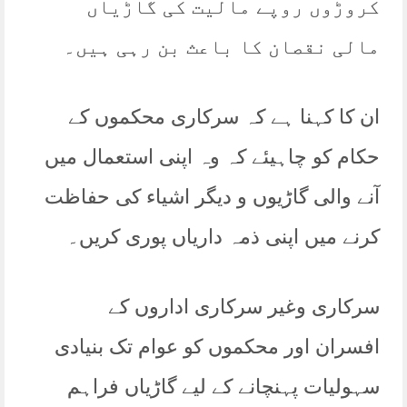
کروڑوں روپے مالیت کی گاڑیاں
مالی نقصان کا باعث بن رہی ہیں۔
ان کا کہنا ہے کہ سرکاری محکموں کے
حکام کو چاہیئے کہ وہ اپنی استعمال میں
آنے والی گاڑیوں و دیگر اشیاء کی حفاظت
کرنے میں اپنی ذمہ داریاں پوری کریں۔
سرکاری وغیر سرکاری اداروں کے
افسران اور محکموں کو عوام تک بنیادی
سہولیات پہنچانے کے لیے گاڑیاں فراہم