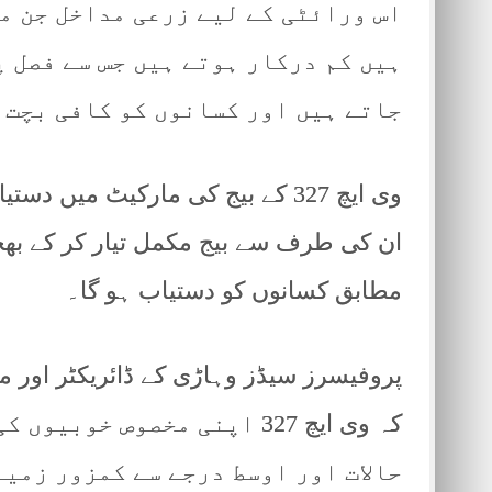
اس ورائٹی کے لیے زرعی مداخل جن م
ہیں کم درکار ہوتے ہیں جس سے فصل پ
جاتے ہیں اور کسانوں کو کافی بچت 
وی ایچ 327 کے بیج کی مارکیٹ میں د
ان کی طرف سے بیج مکمل تیار کر کے بھجو
مطابق کسانوں کو دستیاب ہو گا۔
پروفیسرز سیڈز وہاڑی کے ڈائریکٹر اور م
کہ وی ایچ 327 اپنی مخصوص خ
حالات اور اوسط درجے سے کمزور زمین