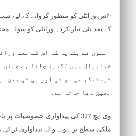
“اس ورائٹی کو منظور کروانے کے لیے سب 
کے بعد نئی تیار کردہ ورائٹی کو سولہ مخت
انہوں نے بتایا کہ اس کے بعد ورائ
خانیوال میں لگایا جاتا ہے جہاں س
ٹیسٹنگ، جی او ٹی اور بی ٹی جین ا
بھیج دیا جاتا ہے۔