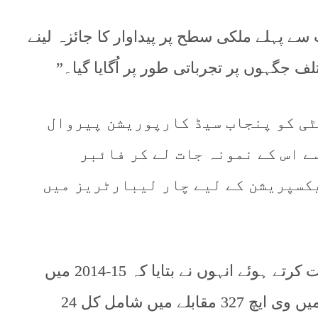
سے پہلے ملکی سطح پر پیداوار کا جائزہ لینے
لف جگہوں پر تجرباتی طور پر اُگایا گیا۔”
ٹی کو پنجاب سیڈ کارپوریشن پیروال
ے اس کے نمونہ جات لے کر فائبر
یکسپریشن کے لیے چار لیبارٹریز میں
وی ایچ 327 کی پیداواری خصوصیات پر بات کرتے ہوئے انہوں نے بتایا کہ 15-2014 میں
ملکی سطح پر ہونے والے پیداواری ٹرائل میں وی ایچ 327 مقابلے میں شامل کل 24