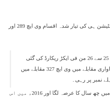
ان کے مطابق وی ایچ 327 کاٹن ریسرچ اسٹیشن ہی کی تیار شدہ اقسام وی ایچ 289 اور
2015-16 میں وی ایچ 327 کی پیداوار 25 سے 26 من فی ایکڑ ریکارڈ کی گئی
جبکہ 2016ء میں ملکی سطح کے پیداواری مقابلے میں وی ایچ 327 مقابلے میں
ے نمبر پر رہی۔
انہوں نے بتایا کہ اس ورائٹی کو تیار کرنے میں چھ سال کا عرصہ لگا اور 2016ء میں اس