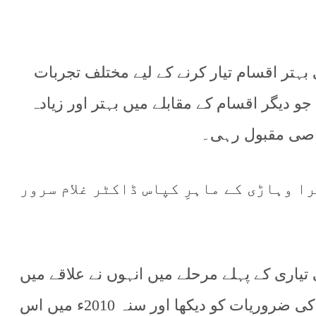
ہتر اقسام تیار کرنے کے لیے مختلف تجربات
 ورائٹی وی-ایچ 327 تیار کی جو دیگر اقسام کے مقابلے میں بہتر اور زیادہ
اصی مقبول رہی۔
ا وہاڑی کے ماہرِ کپاس ڈاکٹر غلام سرور
 تیاری کے پہلے مرحلے میں انہوں نے علاقے میں
تیزی سے بڑھتے ہوئے مسائل اور کسانوں کی ضروریات کو دیکھا اور سنہ 2010ء میں اس