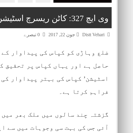
وی ایچ 327: کاٹن ریسرچ اسٹیشن وہاڑی کا شاہکار
Distt Vehari
جون 22, 2017
0 تبصرے
ضلع وہاڑی کو کپاس کی پیداوار کے 
حاصل ہے اور یہاں کپاس پر تحقیق ک
اسٹیشن’ کپاس کی بہتر پیداوار کی 
فراہم کرتا ہے۔
گزشتہ چند سالوں میں ملک بھر میں 
آئی جس کی بہت سی وجوہات میں سے ا