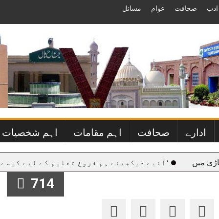
ادب
صحافت
عوام
مسائل
ادارے
صحافت
اہم مقامات
اہم شخصیات
ں
‘آئیے دیکھیئے ہم فروغ تعلیم کے لیے کیسے کوشاں
714