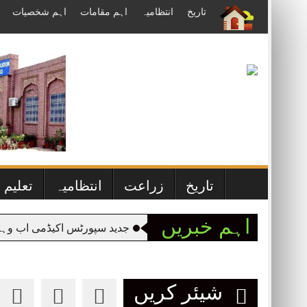
Skip
سرورق
تاریخ
انتظامیہ
اہم مقامات
اہم شخصیات
to
content
home
تاریخ
زراعت
انتظامیہ
تعلیم
اہم خبریں
جدید سپورٹس اکیڈمی اب وہاڑی می
شیئر کریں