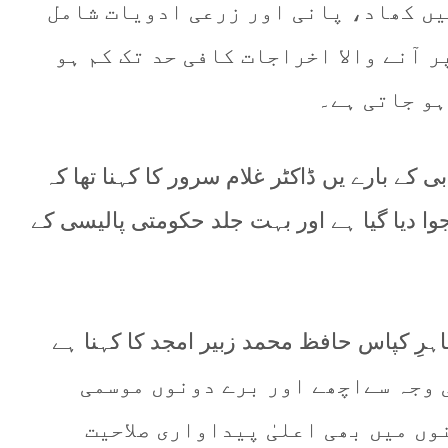
یں کھاد، پانی اور زرعی ادویات شامل
ر آنے والا اخراجات کافی حد تک کم ہو
ہو جاتی ہے۔
ستیابی کے بارے یں ڈاکٹر غلام سرور کا کہنا تھا کہ
ا دیا گیا ہے اور بہت جلد حکومتی پالیسی کے
اہرِ کپاس حافظ محمد زبیر امجد کا کہنا ہے
وبیوں کی وجہ سےاچھے اور برے دونوں موسمی
وں میں بھی اعلیٰ پیداواری صلاحیت