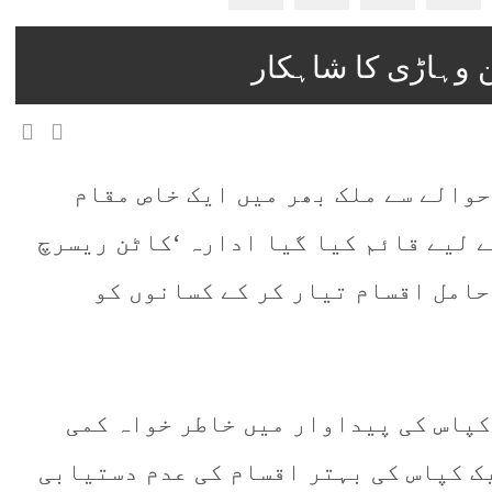
حوالے سے ملک بھر میں ایک خاص مقام
ے لیے قائم کیا گیا ادارہ ‘کاٹن ریسرچ
حامل اقسام تیار کر کے کسانوں کو
کپاس کی پیداوار میں خاطر خواہ کمی
یک کپاس کی بہتر اقسام کی عدم دستیابی