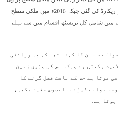
ایچ 327 کی پیداوار 25 سے 26 من فی ایکڑ ریکارڈ کی گئی جبکہ 2016ء میں ملکی سطح
ری مقابلے میں وی ایچ 327 مقابلے میں شامل کل تریسٹھ اقسام میں سے پہلے
ت کے حوالے سے ان کا کہنا تھا کہ یہ ورائٹی
حیت رکھتی ہے جبکہ اس کی جڑیں زمین
ی موٹا ہے جس کے باعث فصل گرنے کا
چوسنے والے کیڑے بالخصوص سفید مکھی،
 ہوتا ہے۔