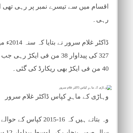
اقسام میں سے تیسرے نمبر پر رہی تھی او
رہی۔
ڈاکٹر 
327 کی پیداوار 38 من فی ای
40 من فی ایکڑ بھی ریکارڈ کی گئی۔
وہاڑی کے ماہرِ کپاس ڈاکٹر غلام سرور
وہ بتاتے ہیں کہ 16-5