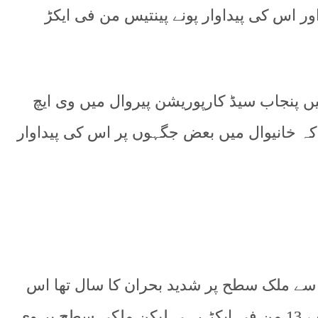
ر اس کی پیداوار پونے پینتیس من فی ایکڑ
غلام سرور نے بتایا کہ سنہ 2014ء میں پنجاب سیڈ کارپوریشن پیروال میں وی ایچ
کڑ رہی جب کہ خانیوال میں بعض جگہوں پر اس کی پیداوار
201 کپاس کے حوالے سے ملک سطح پر شدید بحران کا سال تھا اس
سال صوبہ پنجاب کی اوسط پیداوار 12 سے 13 من فی ایکڑ رہی لیکن ملکی سطح پر وی