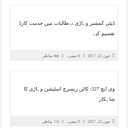
ڈپٹی کمشنر وہاڑی نےطالبات میں خدمت کارڈ
تقسیم کیے
جون 22, 2017
0 تبصرے
مناظر
808
وی ایچ 327: کاٹن ریسرچ اسٹیشن وہاڑی کا
شاہکار
جون 22, 2017
0 تبصرے
مناظر
713