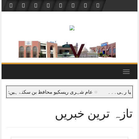
Skip
to
content
Toggle
navigation
یا رہی۔۔۔
عام شہری ریسکیو محافظ بن سکتے ہیں: عبدالحق
تازہ ترین خبریں