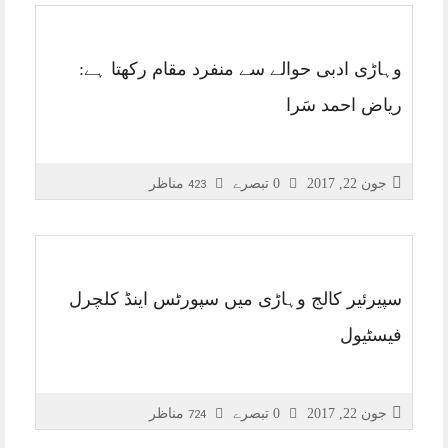
وہاڑی ادبی حوالے سے منفرد مقام رکھتا ہے:
ریاض احمد سَرا
جون 22, 2017
0 تبصرے
مناظر
423
سپیرئیر کالج وہاڑی میں سپورٹس اینڈ کلچرل
فیسٹیول
جون 22, 2017
0 تبصرے
مناظر
724